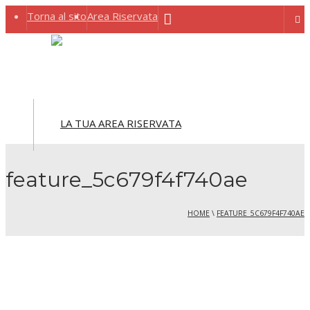
Torna al sito
Area Riservata
Menu
LA TUA AREA RISERVATA
feature_5c679f4f740ae
HOME
\
FEATURE_5C679F4F740AE