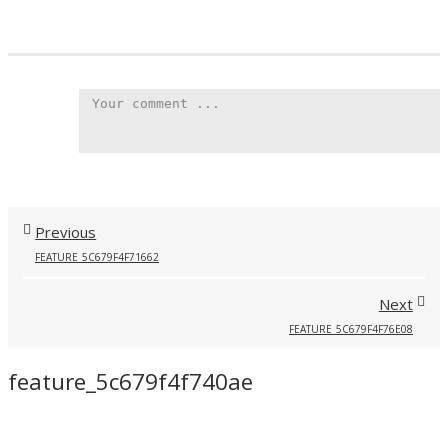
Previous
FEATURE_5C679F4F71662
Next
FEATURE_5C679F4F76E08
feature_5c679f4f740ae