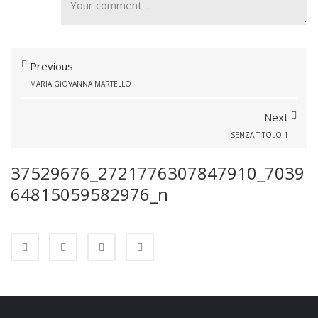
Previous
MARIA GIOVANNA MARTELLO
Next
SENZA TITOLO-1
37529676_2721776307847910_7039
64815059582976_n