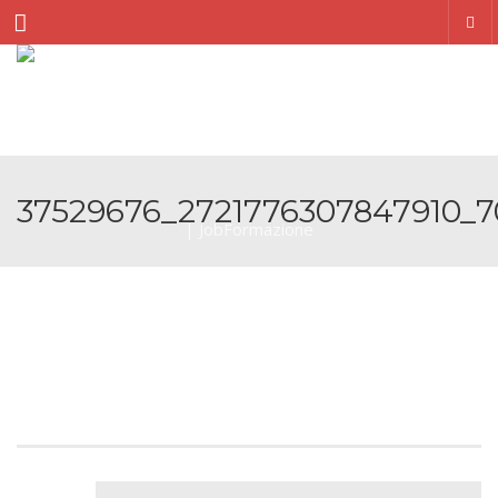
Menu
37529676_2721776307847910_