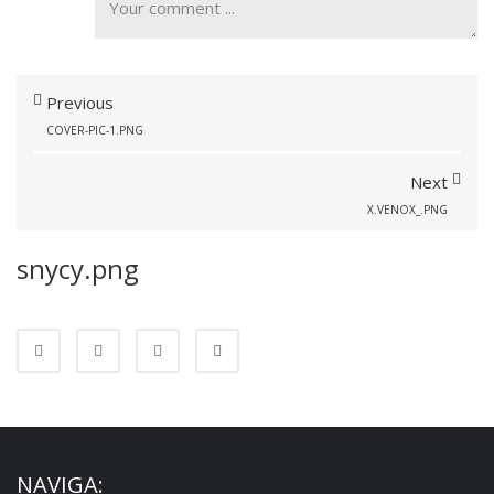
Previous
COVER-PIC-1.PNG
Next
X.VENOX_.PNG
snycy.png
NAVIGA: